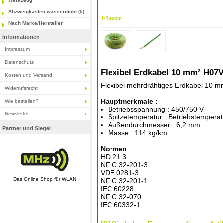
Werkzeug
Abzweigkasten wasserdicht (5)
[+] zoom
Nach Marke/Hersteller
Informationen
Impressum
Datenschutz
Flexibel Erdkabel 10 mm² H07V
Kosten und Versand
Flexibel mehrdrähtiges Erdkabel 10 m
Widerrufsrecht
Hauptmerkmale :
Wie bestellen?
Betriebsspannung : 450/750 V
Newsletter
Spitzetemperatur : Betriebstemper
Außendurchmesser : 6,2 mm
Partner und Siegel
Masse : 114 kg/km
Normen
HD 21.3
NF C 32-201-3
VDE 0281-3
Das Online Shop für WLAN
NF C 32-201-1
IEC 60228
NF C 32-070
IEC 60332-1