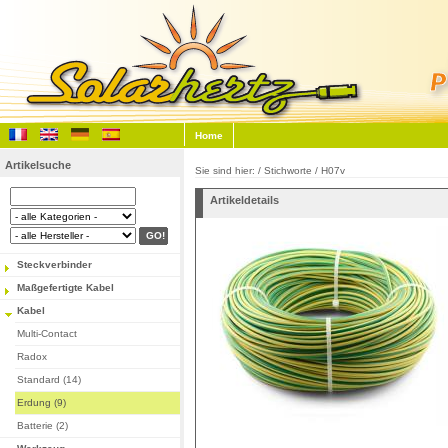
Home
Artikelsuche
Sie sind hier: / Stichworte / H07v
Artikeldetails
Steckverbinder
Maßgefertigte Kabel
Kabel
Multi-Contact
Radox
Standard (14)
Erdung (9)
Batterie (2)