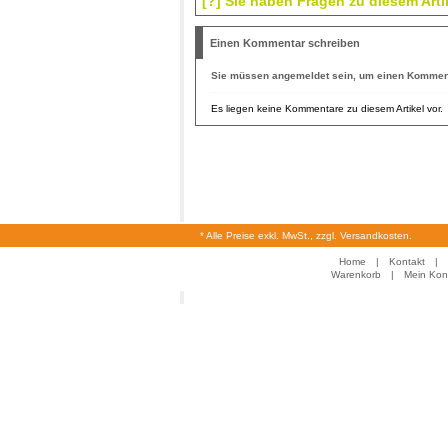
[?] Sie haben Fragen zu diesem Arti
Einen Kommentar schreiben
Sie müssen
angemeldet
sein, um einen Komment
Es liegen keine Kommentare zu diesem Artikel vor.
* Alle Preise exkl. MwSt., zzgl. Versandkosten.
Home
|
Kontakt
|
Warenkorb
|
Mein Kon