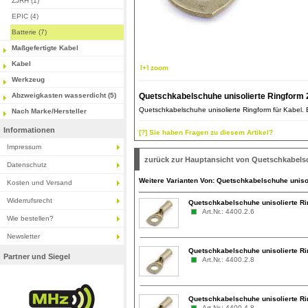
ZJRH (1)
EPIC (4)
Batterie (7)
Maßgefertigte Kabel
Kabel
[+] zoom
Werkzeug
Abzweigkasten wasserdicht (5)
Quetschkabelschuhe unisolierte Ringform 
Quetschkabelschuhe unisolierte Ringform für Kabel. Ei
Nach Marke/Hersteller
Informationen
[?] Sie haben Fragen zu diesem Artikel?
Impressum
zurück zur Hauptansicht von Quetschkabels
Datenschutz
Weitere Varianten Von: Quetschkabelschuhe uniso
Kosten und Versand
Widerrufsrecht
Quetschkabelschuhe unisolierte Ri
Art.Nr.: 4400.2.6
Wie bestellen?
Newsletter
Quetschkabelschuhe unisolierte Ri
Partner und Siegel
Art.Nr.: 4400.2.8
Quetschkabelschuhe unisolierte R
Art.Nr.: 4400.4.8