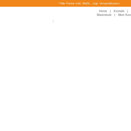
* Alle Preise exkl. MwSt., zzgl. Versandkosten.
Home
|
Kontakt
|
Warenkorb
|
Mein Kon