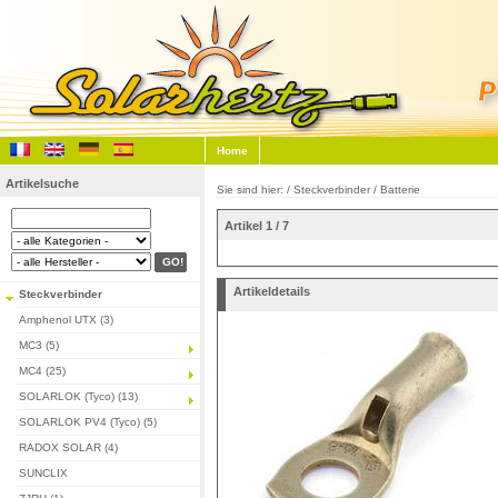
Home
Artikelsuche
Sie sind hier: /
Steckverbinder
/
Batterie
Artikel 1 / 7
Artikeldetails
Steckverbinder
Amphenol UTX (3)
MC3 (5)
MC4 (25)
SOLARLOK (Tyco) (13)
SOLARLOK PV4 (Tyco) (5)
RADOX SOLAR (4)
SUNCLIX