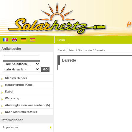
Home
Artikelsuche
Sie sind hier: / Stichworte / Barrette
Barrette
Steckverbinder
Maßgefertigte Kabel
Kabel
Werkzeug
Abzweigkasten wasserdicht (5)
Nach Marke/Hersteller
Informationen
Impressum