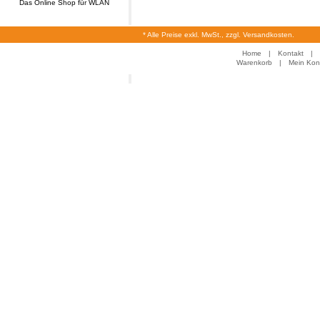
Das Online Shop für WLAN
* Alle Preise exkl. MwSt., zzgl. Versandkosten.
Home
|
Kontakt
|
Warenkorb
|
Mein Kon