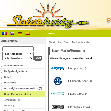
Home
Artikelsuche
Sie sind hier: /
Nach Marke/Hersteller
Nach Marke/Hersteller
Weitere Kategorien auswählen -
und:
Steckverbinder
Amphenol (3)
Maßgefertigte Kabel
Kabel
Huber+Suhner (4)
Werkzeug
Abzweigkasten wasserdicht (5)
Lapp Group (4)
Nach Marke/Hersteller
Amphenol (3)
Gewiss (5)
Phoenix Contact