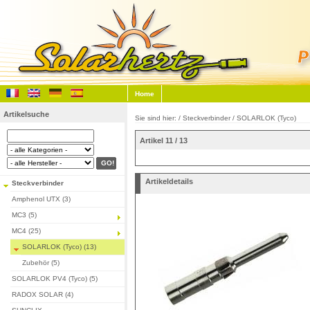
Home
Artikelsuche
Sie sind hier: /
Steckverbinder
/
SOLARLOK (Tyco)
Artikel 11 / 13
Artikeldetails
Steckverbinder
Amphenol UTX (3)
MC3 (5)
MC4 (25)
SOLARLOK (Tyco) (13)
Zubehör (5)
SOLARLOK PV4 (Tyco) (5)
RADOX SOLAR (4)