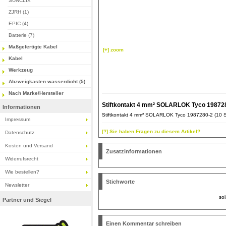
SUNCLIX
ZJRH (1)
EPIC (4)
Batterie (7)
Maßgefertigte Kabel
[+] zoom
Kabel
Werkzeug
Abzweigkasten wasserdicht (5)
Nach Marke/Hersteller
Stiftkontakt 4 mm² SOLARLOK Tyco 198728
Informationen
Stiftkontakt 4 mm² SOLARLOK Tyco 1987280-2 (10 S
Impressum
[?] Sie haben Fragen zu diesem Artikel?
Datenschutz
Kosten und Versand
Zusatzinformationen
Widerrufsrecht
Wie bestellen?
Stichworte
Newsletter
sol
Partner und Siegel
Einen Kommentar schreiben