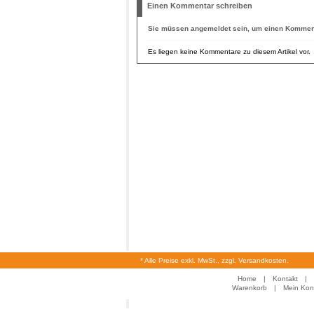
Einen Kommentar schreiben
Sie müssen
angemeldet
sein, um einen Komment
Es liegen keine Kommentare zu diesem Artikel vor.
* Alle Preise exkl. MwSt., zzgl. Versandkosten.
Home
|
Kontakt
|
Warenkorb
|
Mein Kon