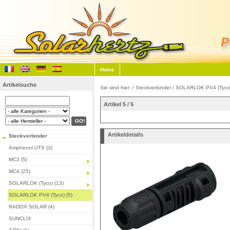
Home
Artikelsuche
Sie sind hier: /
Steckverbinder
/
SOLARLOK PV4 (Tyco
Artikel 5 / 5
Artikeldetails
Steckverbinder
Amphenol UTX (3)
MC3 (5)
MC4 (25)
SOLARLOK (Tyco) (13)
SOLARLOK PV4 (Tyco) (5)
RADOX SOLAR (4)
SUNCLIX