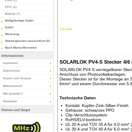
ZJRH (1)
EPIC (4)
Batterie (7)
Maßgefertigte Kabel
Kabel
[+] zoom
Werkzeug
Abzweigkasten wasserdicht (5)
Nach Marke/Hersteller
Informationen
SOLARLOK PV4-S Stecker 4/6 
Impressum
SOLARLOK PV4-S verriegelbarer Stecke
Datenschutz
Anschluss von Photovoltaikanlagen.
Kosten und Versand
Dieser Stecker ist für die Montage an
6mm² und einem Durchmesser von 5.
Widerrufsrecht
Wie bestellen?
Technische Daten
Newsletter
Kontakt: Kupfer-Zink-Silber-Finish
Gehäuse: schwarzes PPO
Partner und Siegel
Clip-Verschlusssystem
RoHS/ELV-konform
UL 20 A und TÜV 35 A für 4,0 mm² (
UL 30 A und TÜV 40 A für 6,0 mm² (