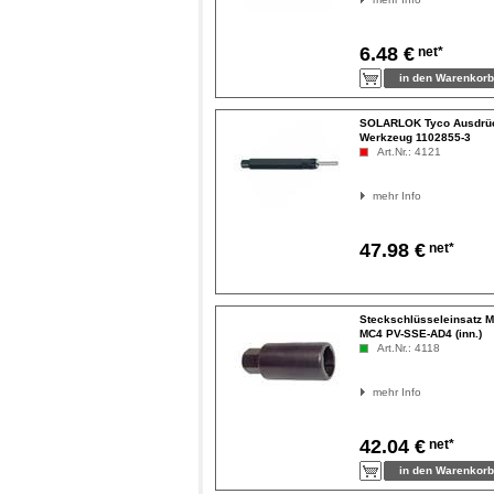
6.48 €
net*
SOLARLOK Tyco Ausdrü
Werkzeug 1102855-3
Art.Nr.: 4121
mehr Info
47.98 €
net*
Steckschlüsseleinsatz 
MC4 PV-SSE-AD4 (inn.)
Art.Nr.: 4118
mehr Info
42.04 €
net*