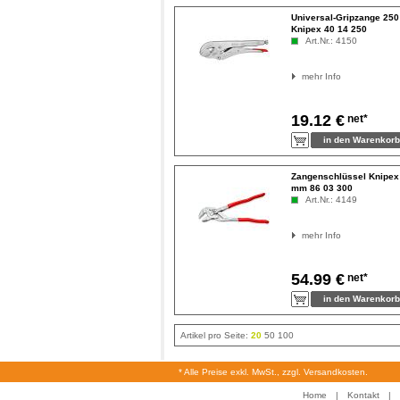
Universal-Gripzange 25
Knipex 40 14 250
Art.Nr.: 4150
mehr Info
19.12 €
net*
Zangenschlüssel Knipex
mm 86 03 300
Art.Nr.: 4149
mehr Info
54.99 €
net*
Artikel pro Seite:
20
50
100
* Alle Preise exkl. MwSt., zzgl. Versandkosten.
Home
|
Kontakt
|