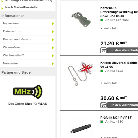
Abzweigkasten wasserdicht (5)
Nach Marke/Hersteller
Kantenclip-
Entfernungswerkzeug für
Informationen
SKC1 und KC15
Art.Nr.: 4152tool
Impressum
mehr Info
Datenschutz
Kosten und Versand
21.20 €
net*
Widerrufsrecht
Wie bestellen?
Knipex Universal-Schlüs
Newsletter
00 11 06
Art.Nr.: 4113
Partner und Siegel
mehr Info
30.60 €
net*
Das Online Shop für WLAN
Prüfstift MC4 PV-PST
Art.Nr.: 4130
mehr Info