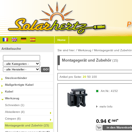
Home
Artikelsuche
Sie sind hier: /
Werkzeug
/
Montagegerät und Zubehör
Montagegerät und Zubehör
(15)
Artikel pro Seite:
20
50
100
Steckverbinder
Maßgefertigte Kabel
Art.Nr.: 4152
Kabel
Werkzeug
Schneiden (1)
mehr Info
Abisolieren (4)
Crimpen (6)
0.94 €
net*
Montagegerät und Zubehör (15)