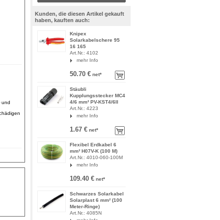
Kunden, die diesen Artikel gekauft
haben, kauften auch:
Knipex
Solarkabelschere 95
16 165
Art.Nr.: 4102
mehr Info
50.70 €
net*
Stäubli
Kupplungsstecker MC4
4/6 mm² PV-KST4/6II
® und
Art.Nr.: 4223
schädigen
mehr Info
1.67 €
net*
Flexibel Erdkabel 6
mm² H07V-K (100 M)
Art.Nr.: 4010-060-100M
mehr Info
109.40 €
net*
Schwarzes Solarkabel
Solarplast 6 mm² (100
Meter-Ringe)
Art.Nr.: 4085N