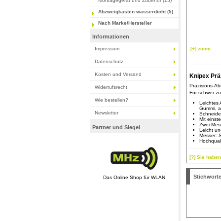
Montagegerät und Zubehör (15)
Abzweigkasten wasserdicht (5)
Nach Marke/Hersteller
Informationen
Impressum
[+] zoom
Datenschutz
Kosten und Versand
Knipex Prä
Präzisions-Ab
Widerrufsrecht
Für schwer zu
Wie bestellen?
Leichtes 
Gummi, a
Newsletter
Schneiden
Mit einst
Zwei Mes
Partner und Siegel
Leicht u
Messer: S
Hochqual
[?] Sie habe
Stichwort
Das Online Shop für WLAN