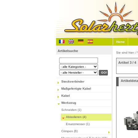
Home
Artikelsuche
Sie sind hier: /
Artikel 3 / 4
Artikeldeta
Steckverbinder
Maßgefertigte Kabel
Kabel
Werkzeug
Schneiden (1)
Abisolieren (4)
Ersatzmesser (1)
Crimpen (6)