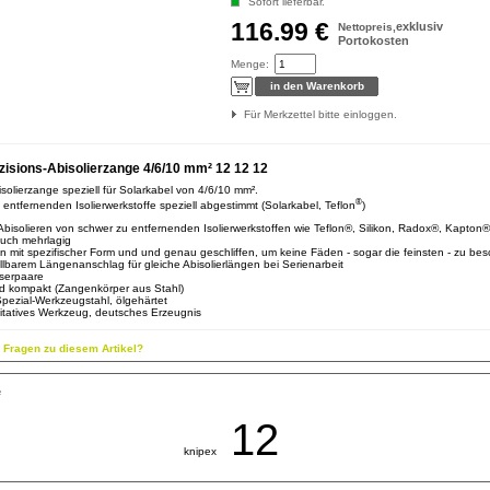
Sofort lieferbar.
116.99 €
exklusiv
Nettopreis,
Portokosten
Menge:
Für Merkzettel bitte einloggen.
zisions-Abisolierzange 4/6/10 mm² 12 12 12
isolierzange speziell für Solarkabel von 4/6/10 mm².
®
 entfernenden Isolierwerkstoffe speziell abgestimmt (Solarkabel, Teflon
)
Abisolieren von schwer zu entfernenden Isolierwerkstoffen wie Teflon®, Silikon, Radox®, Kapton
uch mehrlagig
 mit spezifischer Form und und genau geschliffen, um keine Fäden - sogar die feinsten - zu be
ellbarem Längenanschlag für gleiche Abisolierlängen bei Serienarbeit
serpaare
nd kompakt (Zangenkörper aus Stahl)
pezial-Werkzeugstahl, ölgehärtet
itatives Werkzeug, deutsches Erzeugnis
n Fragen zu diesem Artikel?
e
12
knipex