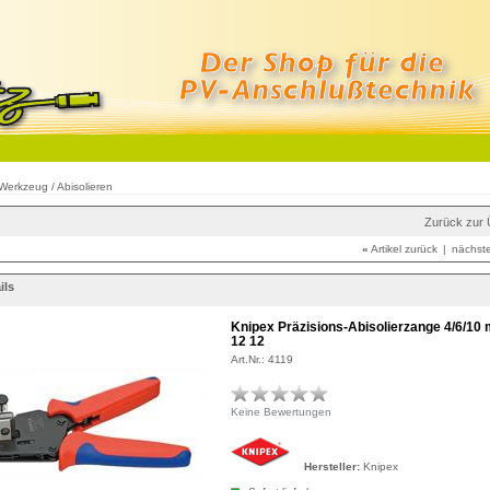
Werkzeug
/
Abisolieren
Zurück zur 
«
Artikel zurück
|
nächste
ils
Knipex Präzisions-Abisolierzange 4/6/10
12 12
Art.Nr.: 4119
Keine Bewertungen
Hersteller:
Knipex