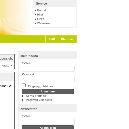
Service
Kontakt
Hilfe
Links
Warenkorb
AGB
Über uns
Mein Konto
Übersicht
E-Mail:
r Artikel
»
Passwort:
 mm² 12
Eingeloggt bleiben
Konto eröffnen
Passwort vergessen
Newsletter
E-Mail: