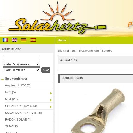
Home
Artikelsuche
Sie sind hier: /
Steckverbinder
/
Batterie
Artikel 1 / 7
Artikeldetails
Steckverbinder
Amphenol UTX (3)
MC3 (5)
MC4 (25)
SOLARLOK (Tyco) (13)
SOLARLOK PV4 (Tyco) (5)
RADOX SOLAR (4)
SUNCLIX