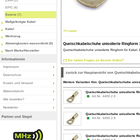
ZJRH (1)
EPIC (4)
Batterie (7)
Maßgefertigte Kabel
Kabel
[+] zoom
Werkzeug
Abzweigkasten wasserdicht (5)
Quetschkabelschuhe unisolierte Ringform
Quetschkabelschuhe unisolierte Ringform für Kabel. Ei
Nach Marke/Hersteller
Informationen
[?] Sie haben Fragen zu diesem Artikel?
Impressum
zurück zur Hauptansicht von Quetschkabels
Datenschutz
Weitere Varianten Von: Quetschkabelschuhe uniso
Kosten und Versand
Widerrufsrecht
Quetschkabelschuhe unisolierte Ri
Art.Nr.: 4400.2.6
Wie bestellen?
Newsletter
Quetschkabelschuhe unisolierte Ri
Partner und Siegel
Art.Nr.: 4400.2.8
Quetschkabelschuhe unisolierte R
Art.Nr.: 4400.4.8