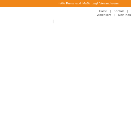
* Alle Preise exkl. MwSt., zzgl. Versandkosten.
Home
|
Kontakt
|
Warenkorb
|
Mein Kon