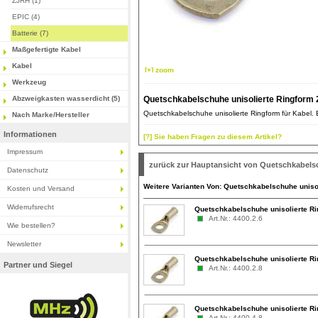
ZJRH (1)
EPIC (4)
Batterie (7)
Maßgefertigte Kabel
Kabel
[+] zoom
Werkzeug
Abzweigkasten wasserdicht (5)
Quetschkabelschuhe unisolierte Ringform 
Quetschkabelschuhe unisolierte Ringform für Kabel. Ei
Nach Marke/Hersteller
Informationen
[?] Sie haben Fragen zu diesem Artikel?
Impressum
zurück zur Hauptansicht von Quetschkabels
Datenschutz
Weitere Varianten Von: Quetschkabelschuhe uniso
Kosten und Versand
Widerrufsrecht
Quetschkabelschuhe unisolierte Ri
Art.Nr.: 4400.2.6
Wie bestellen?
Newsletter
Quetschkabelschuhe unisolierte Ri
Partner und Siegel
Art.Nr.: 4400.2.8
Quetschkabelschuhe unisolierte R
Art.Nr.: 4400.4.8