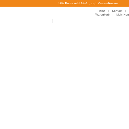
* Alle Preise exkl. MwSt., zzgl. Versandkosten.
Home
|
Kontakt
|
Warenkorb
|
Mein Kon