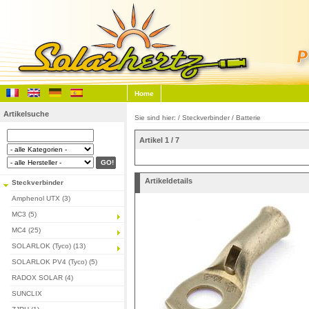
Home
Artikelsuche
Sie sind hier: /
Steckverbinder
/
Batterie
Artikel 1 / 7
Artikeldetails
Steckverbinder
Amphenol UTX (3)
MC3 (5)
MC4 (25)
SOLARLOK (Tyco) (13)
SOLARLOK PV4 (Tyco) (5)
RADOX SOLAR (4)
SUNCLIX