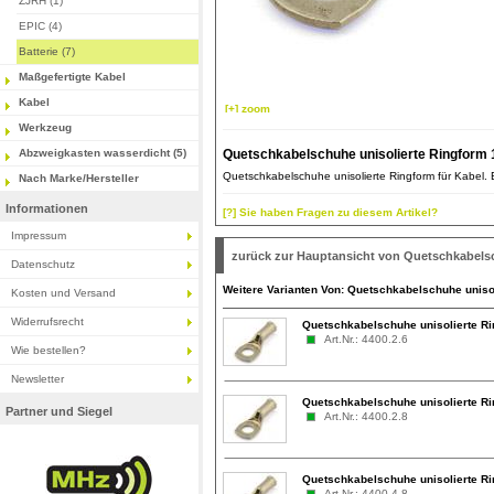
ZJRH (1)
EPIC (4)
Batterie (7)
Maßgefertigte Kabel
Kabel
[+] zoom
Werkzeug
Abzweigkasten wasserdicht (5)
Quetschkabelschuhe unisolierte Ringform
Quetschkabelschuhe unisolierte Ringform für Kabel. Ei
Nach Marke/Hersteller
Informationen
[?] Sie haben Fragen zu diesem Artikel?
Impressum
zurück zur Hauptansicht von Quetschkabels
Datenschutz
Weitere Varianten Von: Quetschkabelschuhe uniso
Kosten und Versand
Widerrufsrecht
Quetschkabelschuhe unisolierte Ri
Art.Nr.: 4400.2.6
Wie bestellen?
Newsletter
Quetschkabelschuhe unisolierte Ri
Partner und Siegel
Art.Nr.: 4400.2.8
Quetschkabelschuhe unisolierte R
Art.Nr.: 4400.4.8