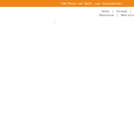
* Alle Preise exkl. MwSt., zzgl. Versandkosten.
Home
|
Kontakt
|
Warenkorb
|
Mein Kon