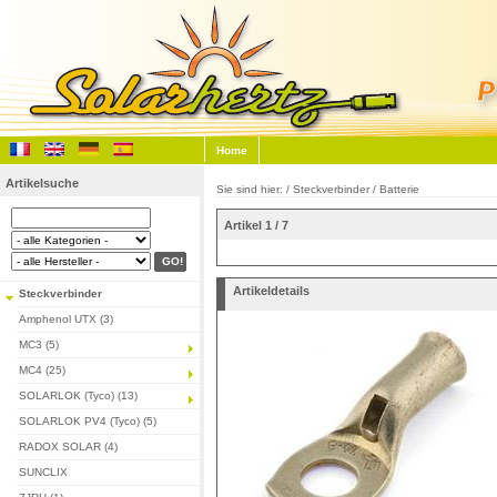
Home
Artikelsuche
Sie sind hier: /
Steckverbinder
/
Batterie
Artikel 1 / 7
Artikeldetails
Steckverbinder
Amphenol UTX (3)
MC3 (5)
MC4 (25)
SOLARLOK (Tyco) (13)
SOLARLOK PV4 (Tyco) (5)
RADOX SOLAR (4)
SUNCLIX